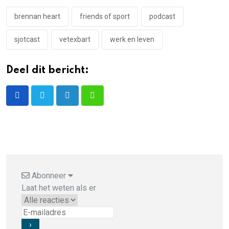
brennan heart
friends of sport
podcast
sjotcast
vetexbart
werk en leven
Deel dit bericht:
LinkedIn
Whatsapp
Abonneer
Laat het weten als er