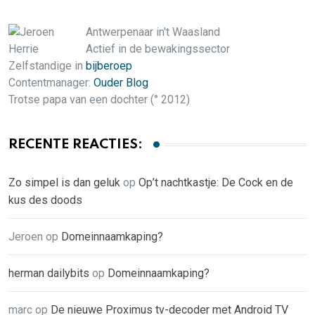
Antwerpenaar in't Waasland
Actief in de bewakingssector
Zelfstandige in
bijberoep
Contentmanager:
Ouder Blog
Trotse papa van een dochter (° 2012)
RECENTE REACTIES:
Zo simpel is dan geluk
op
Op’t nachtkastje: De Cock en de
kus des doods
Jeroen
op
Domeinnaamkaping?
herman dailybits
op
Domeinnaamkaping?
marc
op
De nieuwe Proximus tv-decoder met Android TV