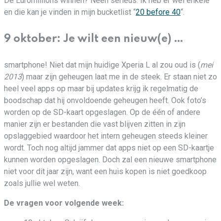
De Euromillions winnen? Neen serieus. Ik heb er wel enkele
en die kan je vinden in mijn bucketlist “
20 before 40
“.
9 oktober: Je wilt een nieuw(e) …
smartphone! Niet dat mijn huidige Xperia L al zou oud is (
mei
2013
) maar zijn geheugen laat me in de steek. Er staan niet zo
heel veel apps op maar bij updates krijg ik regelmatig de
boodschap dat hij onvoldoende geheugen heeft. Ook foto’s
worden op de SD-kaart opgeslagen. Op de één of andere
manier zijn er bestanden die vast blijven zitten in zijn
opslaggebied waardoor het intern geheugen steeds kleiner
wordt. Toch nog altijd jammer dat apps niet op een SD-kaartje
kunnen worden opgeslagen. Doch zal een nieuwe smartphone
niet voor dit jaar zijn, want een huis kopen is niet goedkoop
zoals jullie wel weten.
De vragen voor volgende week: